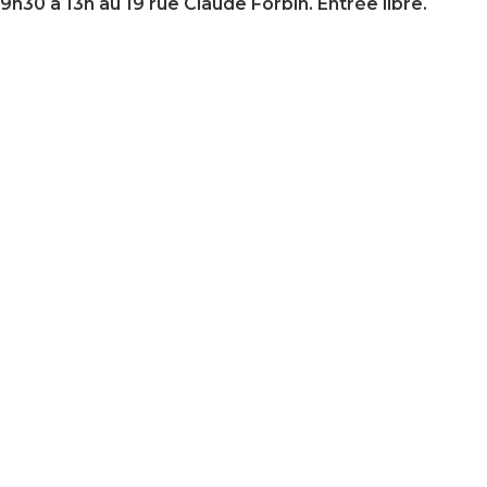
9h30 à 13h au 19 rue Claude Forbin. Entrée libre.