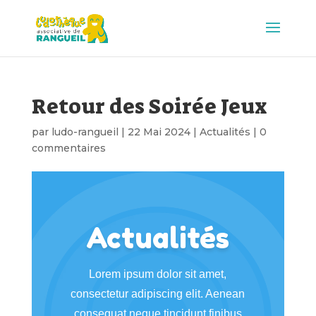
Retour des Soirée Jeux
par
ludo-rangueil
|
22 Mai 2024
|
Actualités
|
0
commentaires
Actualités
Lorem ipsum dolor sit amet,
consectetur adipiscing elit. Aenean
consequat neque tincidunt finibus