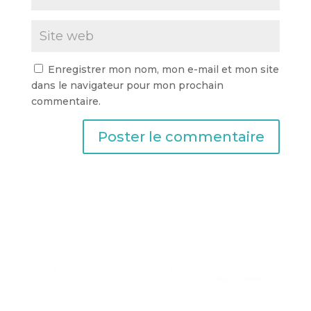
Enregistrer mon nom, mon e-mail et mon site
dans le navigateur pour mon prochain
commentaire.
A
l
t
e
r
n
a
t
i
v